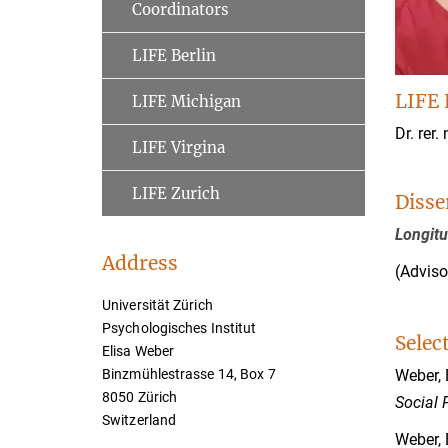
Coordinators
LIFE Berlin
LIFE 
LIFE Michigan
Dr. rer. 
LIFE Virgina
LIFE Zurich
Disse
Longitu
Address
(Adviso
Universität Zürich
Psychologisches Institut
Selec
Elisa Weber
Weber, 
Binzmühlestrasse 14, Box 7
8050 Zürich
Social 
Switzerland
Weber, 