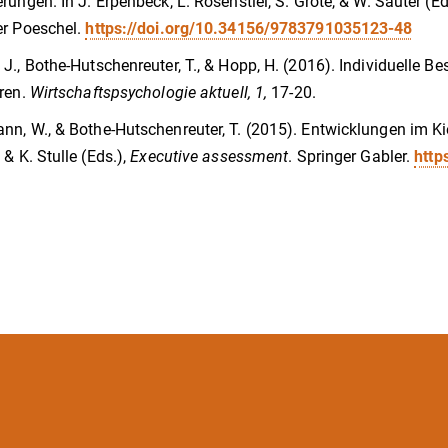
rungen. In J. Erpenbeck, L. Rosenstiel, S. Grote, & W. Sauter (Ed
er Poeschel.
https://doi.org/10.34156/9783791035123-48
J., Bothe-Hutschenreuter, T., & Hopp, H. (2016). Individuelle Be
ren.
Wirtschaftspsychologie aktuell, 1,
17-20.
n, W., & Bothe-Hutschenreuter, T. (2015). Entwicklungen im 
 & K. Stulle (Eds.),
Executive assessment
. Springer Gabler.
http