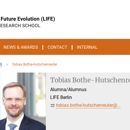
NEWS & AWARDS
CONTACT
INTERNAL
FE
Tobias Bothe-Hutschenreuter
Tobias Bothe-Hutschenr
Alumna/Alumnus
LIFE Berlin
tobias.bothe-hutschenreuter@...