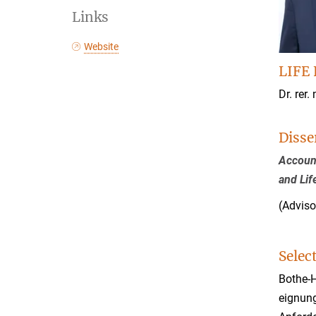
Links
Website
LIFE 
Dr. rer. 
Disse
Account
and Lif
(Adviso
Selec
Bothe-
eignun