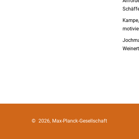
Anforde
Schäff
Kampe, 
motivie
Jochman
Weinert
©
2026, Max-Planck-Gesellschaft