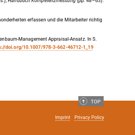
s.),
Handbuch Kompetenzmessung
(pp. 48–63).
sonderheiten erfassen und die Mitarbeiter richtig
Kienbaum-Management Appraisal-Ansatz. In S.
s://doi.org/10.1007/978-3-662-46712-1_19
TOP
Imprint
Privacy Policy