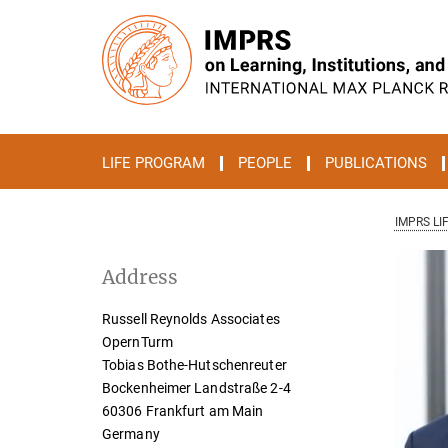
Main-
Content
LIFE PROGRAM
PEOPLE
PUBLICATIONS
IMPRS LI
Address
Russell Reynolds Associates
OpernTurm
Tobias Bothe-Hutschenreuter
Bockenheimer Landstraße 2-4
60306 Frankfurt am Main
Germany